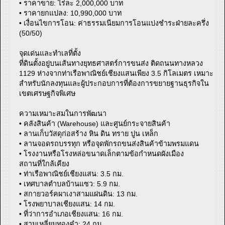
• ราคาขาย: ไร่ละ 2,000,000 บาท
• ราคายกแปลง: 10,990,000 บาท
• เงื่อนไขการโอน: ค่าธรรมเนียมการโอนแบ่งชำระฝ่ายละครึ่ง
(50/50)
จุดเด่นและทำเลที่ตั้ง
ที่ดินตั้งอยู่บนเส้นทางยุทธศาสตร์การขนส่ง ติดถนนทางหลวง
1129 ห่างจากท่าเรือพาณิชย์เชียงแสนเพียง 3.5 กิโลเมตร เหมาะ
สำหรับนักลงทุนและผู้ประกอบการที่ต้องการขยายฐานธุรกิจใน
เขตเศรษฐกิจพิเศษ
ความเหมาะสมในการพัฒนา
• คลังสินค้า (Warehouse) และศูนย์กระจายสินค้า
• ลานเก็บวัสดุก่อสร้าง หิน ดิน ทราย ปูน เหล็ก
• ลานจอดรถบรรทุก หรือจุดพักรถขนส่งสินค้าข้ามพรมแดน
• โรงงานหรือโรงหล่อขนาดเล็กตามข้อกำหนดผังเมือง
สถานที่ใกล้เคียง
• ท่าเรือพาณิชย์เชียงแสน: 3.5 กม.
• เทศบาลตำบลบ้านแซว: 5.9 กม.
• สกายวอร์คผาเงาสามแผ่นดิน: 13 กม.
• โรงพยาบาลเชียงแสน: 14 กม.
• ที่ว่าการอำเภอเชียงแสน: 16 กม.
• สามเหลี่ยมทองคำ: 24 กม.