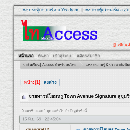
=> กระทู้เก่าบอร์ด อ.Yeadram
||
=> กระทู้เก่าบอร์ด อ.ส
@ เขียนคำถามให
หน้าแรก
ค้นหา
เข้าสู่ระบบ
สมัครสมาชิก
บอร์ดเรียนรู้ Access สำหรับคนไทย
แหล่งความรู้ & ประชาสัมพันธ
หน้า: [
1
]
ลงล่าง
ขายทาวน์โฮมหรู Town Avenue Signature สุขุมวิท 79
0 สมาชิก และ 1 บุคคลทั่วไป กำลังดูหัวข้อนี้
15 มิ.ย. 69 , 22:45:04
duangrat12
ขายทาวน์โฮมหรู Town Aven