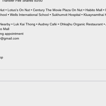
0 Transfer Fee Shared 50/50
ut • Lotus's On Nut • Century The Movie Plaza On Nut • Habito Mall •
hool • Wells International School • Sukhumvit Hospital • Kluaynamthai 
Nearby • Luk Kai Thong • Audrey Café • Ohkajhu Organic Restaurant • A
to Mall
ing appointment
ty@gmail.com
op