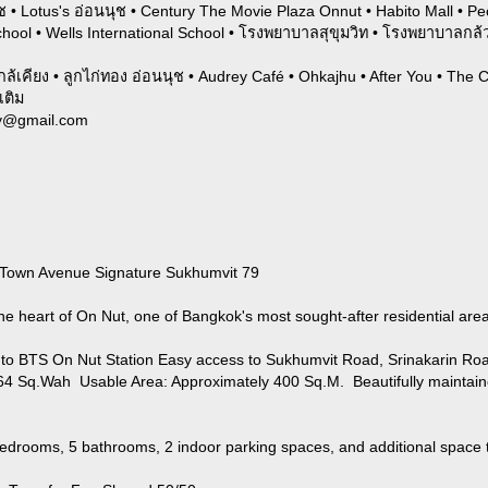
ช • Lotus's อ่อนนุช • Century The Movie Plaza Onnut • Habito Mall • Pe
chool • Wells International School • โรงพยาบาลสุขุมวิท • โรงพยาบาลกล้
เคียง • ลูกไก่ทอง อ่อนนุช • Audrey Café • Ohkajhu • After You • The 
เติม
ty@gmail.com
Town Avenue Signature Sukhumvit 79
he heart of On Nut, one of Bangkok's most sought-after residential are
to BTS On Nut Station Easy access to Sukhumvit Road, Srinakarin Ro
 64 Sq.Wah Usable Area: Approximately 400 Sq.M. Beautifully maintai
drooms, 5 bathrooms, 2 indoor parking spaces, and additional space to