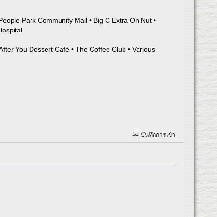
 People Park Community Mall • Big C Extra On Nut •
Hospital
fter You Dessert Café • The Coffee Club • Various
บันทึกการเข้า