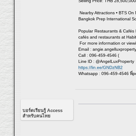
Selling Price: THB 28,500,00
Nearby Attractions • BTS On N
Bangkok Prep International Sc
Popular Restaurants & Cafés 
cafés and restaurants at Habi
For more information or view
Email :
angie.angelluxproper
Call : 096-459-4546 (
Line ID : @AngelLuxProperty
https://lin.ee/GNDzNB2
Whatsapp : 096-459-4546 พี่p
บอร์ดเรียนรู้ Access
สำหรับคนไทย