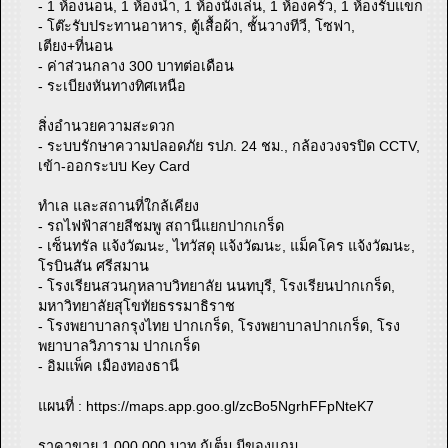
- 1 ห้องนอน, 1 ห้องน้ำ, 1 ห้องนั่งเล่น, 1 ห้องครัว, 1 ห้องรับแขก
- โต๊ะรับประทานอาหาร, ตู้เสื้อผ้า, ชั้นวางทีวี, โซฟา,
เตียง+ที่นอน
- ค่าส่วนกลาง 300 บาทต่อเดือน
- ระเบียงหันทางทิศเหนือ
สิ่งอำนวยความสะดวก
- ระบบรักษาความปลอดภัย รปภ. 24 ชม., กล้องวงจรปิด CCTV,
เข้า-ออกระบบ Key Card
ทำเล และสถานที่ใกล้เคียง
- รถไฟฟ้าสายสีชมพู สถานีแยกปากเกร็ด
- เซ็นทรัล แจ้งวัฒนะ, ไทวัสดุ แจ้งวัฒนะ, แม็คโคร แจ้งวัฒนะ,
โรบินสัน ศรีสมาน
- โรงเรียนสวนกุหลาบวิทยาลัย นนทบุรี, โรงเรียนปากเกร็ด,
มหาวิทยาลัยสุโขทัยธรรมาธิราช
- โรงพยาบาลกรุงไทย ปากเกร็ด, โรงพยาบาลปากเกร็ด, โรง
พยาบาลวิภาราม ปากเกร็ด
- อิมแพ็ค เมืองทองธานี
แผนที่ : https://maps.app.goo.gl/zcBo5NgrhFFpNteK7
ราคาขาย 1,000,000 บาท กู้เต็ม มีของแถม