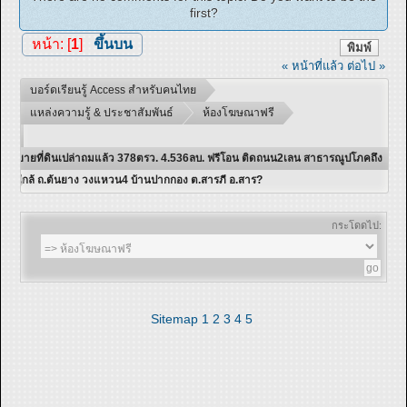
first?
หน้า: [
1
]
ขึ้นบน
พิมพ์
« หน้าที่แล้ว
ต่อไป »
บอร์ดเรียนรู้ Access สำหรับคนไทย
แหล่งความรู้ & ประชาสัมพันธ์
ห้องโฆษณาฟรี
ขายที่ดินเปล่าถมแล้ว 378ตรว. 4.536ลบ. ฟรีโอน ติดถนน2เลน สาธารณูปโภคถึง
ใกล้ ถ.ต้นยาง วงแหวน4 บ้านปากกอง ต.สารภี อ.สาร?
กระโดดไป:
Sitemap
1
2
3
4
5