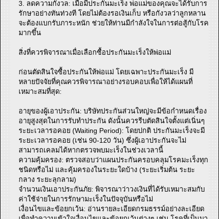
3. ลดความกังวล: เมื่อมีประกันมะเร็ง พ่อแม่ของคุณจะได้รับการ
รักษาอย่างทันท่วงที โดยไม่ต้องรอเงินเก็บ หรือกังวลว่าลูกหลาน
จะต้องแบกรับภาระหนัก ช่วยให้ท่านมีกำลังใจในการต่อสู้กับโรค
มากขึ้น
สิ่งที่ควรพิจารณาเมื่อเลือกซื้อประกันมะเร็งให้พ่อแม่
ก่อนตัดสินใจซื้อประกันให้พ่อแม่ โดยเฉพาะประกันมะเร็ง มี
หลายปัจจัยที่คุณควรพิจารณาอย่างรอบคอบเพื่อให้ได้แผนที่
เหมาะสมที่สุด:
อายุของผู้เอาประกัน: บริษัทประกันส่วนใหญ่จะมีข้อกำหนดเรื่อง
อายุสูงสุดในการรับทำประกัน ดังนั้นควรรีบตัดสินใจตั้งแต่เนิ่นๆ
ระยะเวลารอคอย (Waiting Period): โดยปกติ ประกันมะเร็งจะมี
ระยะเวลารอคอย (เช่น 90-120 วัน) ซึ่งผู้เอาประกันจะไม่
สามารถเคลมได้หากตรวจพบมะเร็งในช่วงเวลานี้
ความคุ้มครอง: ตรวจสอบว่าแผนประกันครอบคลุมโรคมะเร็งทุก
ชนิดหรือไม่ และคุ้มครองในระยะใดบ้าง (ระยะเริ่มต้น ระยะ
กลาง ระยะลุกลาม)
จำนวนเงินเอาประกันภัย: พิจารณาว่าวงเงินที่ได้รับเหมาะสมกับ
ค่าใช้จ่ายในการรักษามะเร็งในปัจจุบันหรือไม่
เงื่อนไขและข้อยกเว้น: อ่านรายละเอียดกรมธรรม์อย่างละเอียด
เพื่อทำความเข้าใจเงื่อนไขและข้อยกเว้นต่างๆ เช่น โรคที่เป็นมา