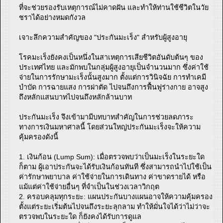
ที่จะช่วยรองรับเหตุการณ์ไม่คาดฝัน และทำให้ท่านใช้ชีวิตในวัย
ชราได้อย่างหมดกังวล
เจาะลึกความสำคัญของ "ประกันมะเร็ง" สำหรับผู้สูงอายุ
โรคมะเร็งยังคงเป็นหนึ่งในสาเหตุการเสียชีวิตอันดับต้นๆ ของ
ประเทศไทย และมักพบในกลุ่มผู้สูงอายุเป็นจำนวนมาก ซึ่งค่าใช้
จ่ายในการรักษามะเร็งนั้นสูงมาก ตั้งแต่การวินิจฉัย การทำเคมี
บำบัด การฉายแสง การผ่าตัด ไปจนถึงการฟื้นฟูร่างกาย อาจสูง
ถึงหลักแสนบาทไปจนถึงหลักล้านบาท
ประกันมะเร็ง จึงเข้ามามีบทบาทสำคัญในการช่วยลดภาระ
ทางการเงินมหาศาลนี้ โดยส่วนใหญ่ประกันมะเร็งจะให้ความ
คุ้มครองดังนี้
1. เงินก้อน (Lump Sum): เมื่อตรวจพบว่าเป็นมะเร็งในระยะใด
ก็ตาม ผู้เอาประกันจะได้รับเงินก้อนทันที ซึ่งสามารถนำไปใช้เป็น
ค่ารักษาพยาบาล ค่าใช้จ่ายในการเดินทาง ค่าขาดรายได้ หรือ
แม้แต่ค่าใช้จ่ายอื่นๆ ที่จำเป็นในช่วงเวลาวิกฤต
2. ครอบคลุมทุกระยะ: แผนประกันบางแผนอาจให้ความคุ้มครอง
ตั้งแต่ระยะเริ่มต้นไปจนถึงระยะลุกลาม ทำให้มั่นใจได้ว่าไม่ว่าจะ
ตรวจพบในระยะใด ก็ยังคงได้รับการดูแล