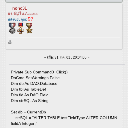
nonc31
นร.ดี@ไท.Access
97
พลังขอบคุณ:
«
เมื่อ:
31 ส.ค. 61 , 20:04:05 »
Private Sub Command0_Click()
DoCmd.SetWarnings False
Dim db As DAO.Database
Dim tbl As TableDef
Dim fld As DAO.Field
Dim strSQL As String
Set db = CurrentDb
strSQL = "ALTER TABLE testFieldType ALTER COLUMN
fieldA Integer;"