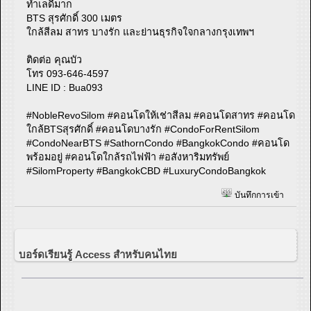
ทำเลดีมาก
BTS สุรศักดิ์ 300 เมตร
ใกล้สีลม สาทร บางรัก และย่านธุรกิจใจกลางกรุงเทพฯ
ติดต่อ คุณบัว
โทร 093-646-4597
LINE ID : Bua093
#NobleRevoSilom #คอนโดให้เช่าสีลม #คอนโดสาทร #คอนโด
ใกล้BTSสุรศักดิ์ #คอนโดบางรัก #CondoForRentSilom
#CondoNearBTS #SathornCondo #BangkokCondo #คอนโด
พร้อมอยู่ #คอนโดใกล้รถไฟฟ้า #อสังหาริมทรัพย์
#SilomProperty #BangkokCBD #LuxuryCondoBangkok
บันทึกการเข้า
บอร์ดเรียนรู้ Access สำหรับคนไทย