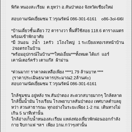
พิกัด หนองสะเรียม ต.ยุหว่า อ.สันป่าตอง จังหวัดเชียงใหม่
สอบถาม/นัดเยี่ยมชม T.วรุณรัตน์ 086-301-6161 o86-3ol-6l6l
*บ้านเดี่ยวชั้นเดียว 72 ตารางวา พื้นที่ใช้สอย 118.6 ตารางเมตร
พร้อมเข้าพักอาศัย
*มี 3นอน 2น้ำ 1ครัว 1โถงใหญ่ 1 ระเบียงเทอเรสหน้าบ้าน
2จอดรถในบ้าน
*พร้อมอุปกรณ์ในบ้าน***ใหม่เอี่ยม***ทั้งหมด ได้แก่ แอร์
เคาน์เตอร์ครัว เตาแก๊ส ผ้าม่าน
*ด่วนมาก! ราคาลดเหลือเพียง ****1.79 ล้านบาท ****
(ราคาประเมินธนาคารประมาณ2.2ล้านค่ะ)
สอบถาม/นัดเยี่ยมชม T.วรุณรัตน์ 086-301-6161
ใกล้ชุมชน อยู่หลัง รพ.สันป่าตอง สะดวกสบายมากๆ ใกล้ตลาด
ใกล้ปั๊มน้ำมัน โรงเรียน โรงพยาบาลสันป่าตอง เทศบาลตำบลยุ
หว่า สวนสาธารณะ ทุกอย่างในระยะเพียง 1-2 กม. เดินทางไม่
เกิน 5 นาทีเท่านั้น
ใกล้อ่างเก็บน้ำหนองสะเรียม แหล่งท่องเที่ยวพักผ่อนออกกำลัง
กาย จิบกาแฟ ฯลฯ เพียง 1กม.กว่าๆเท่านั้น