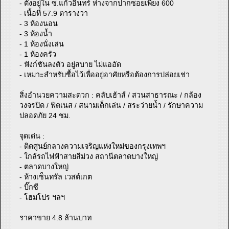
- ตั้งอยู่ใน ซ.แก้วอินทร์ ห่างจากปากซอยเพียง 600
- เนื้อที่ 57.9 ตารางวา
- 3 ห้องนอน
- 3 ห้องน้ำ
- 1 ห้องนั่งเล่น
- 1 ห้องครัว
- ฟังก์ชันลงตัว อยู่สบาย ไม่แออัด
- เหมาะสำหรับซื้อไว้เพื่ออยู่อาศัยหรือต้องการปล่อยเช่า
สิ่งอำนวยความสะดวก : คลับเฮ้าส์ / สวนสาธารณะ / กล้อง
วงจรปิด / ฟิตเนส / สนามเด็กเล่น / สระว่ายน้ำ / รักษาความ
ปลอดภัย 24 ชม.
จุดเด่น :
- ติดศูนย์กลางความเจริญแห่งใหม่ของกรุงเทพฯ
- ใกล้รถไฟฟ้าสายสีม่วง สถานีตลาดบางใหญ่
- ตลาดบางใหญ่
- ห้างเซ็นทรัล เวสต์เกต
- บิ๊กซี
- โฮมโปร ฯลฯ
ราคาขาย 4.8 ล้านบาท