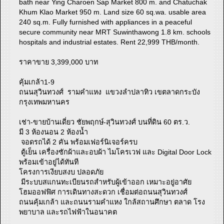
bath near Ying Charoen Sap Market 800 m. and Chatuchak
Khum Klao Market 950 m. Land size 60 sq.wa. usable area
240 sq.m. Fully furnished with appliances in a peaceful
secure community near MRT Suwinthawong 1.8 km. schools
hospitals and industrial estates. Rent 22,999 THB/month.
ราคาขาย 3,399,000 บาท
คุ้มเกล้า1-9
ถนนสุวินทวงศ์ รามคำแหง แขวงลำปลาทิว เขตลาดกระบัง
กรุงเทพมหานคร
เช่า-ขายบ้านเดี่ยว ชัยพฤกษ์-สุวินทวงศ์ บนที่ดิน 60 ตร.ว.
มี 3 ห้องนอน 2 ห้องน้ำ
จอดรถได้ 2 คัน พร้อมเฟอร์นิเจอร์ครบ
ตู้เย็น เครื่องซักผ้าและอบผ้า ไมโครเวฟ และ Digital Door Lock
พร้อมเข้าอยู่ได้ทันที
โครงการเงียบสงบ ปลอดภัย
มีระบบสแกนทะเบียนรถสำหรับผู้เข้าออก เหมาะอยู่อาศัย
โฮมออฟฟิศ การเดินทางสะดวก เชื่อมต่อถนนสุวินทวงศ์
ถนนคุ้มเกล้า และถนนรามคำแหง ใกล้สถานศึกษา ตลาด โรง
พยาบาล และรถไฟฟ้าในอนาคต