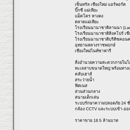
เซ็นทรัล เชียงใหม่ แอร์พอร์ต
บิ๊กซี แม่เหียะ
แม็คโคร หางดง
ตลาดแม่เหียะ
โรงเรียนนานาชาติลานนา (Lann
โรงเรียนนานาชาติสิงคโปร์ เชี
โรงเรียนนานาชาติบริติชคอนค
อุทยานหลวงราชพฤกษ์
เชียงใหม่ไนท์ซาฟารี
สิ่งอำนวยความสะดวกภายในโ
ทะเลสาบขนาดใหญ่ พร้อมทางเดิ
คลับเฮาส์
สระว่ายน้ำ
ฟิตเนส
สวนส่วนกลาง
สนามเด็กเล่น
ระบบรักษาความปลอดภัย 24 ชั
กล้อง CCTV และระบบเข้า-ออ
ราคาขาย 18.5 ล้านบาท