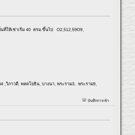
้นที่ให้เช่าเริ่ม 40 ตรม.ขึ้นไป O2,512,59O9,
ราม4 ,วิภาวดี, พหลโยธิน, บางนา, พระราม3, พระราม9,
บันทึกการเข้า