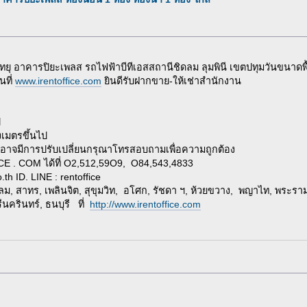
ิทยุ อาคารปิยะเพลส รถไฟฟ้าบีทีเอสสถานีชิดลม ลุมพินี เขตปทุมวันขนาดพื
นที่
www.irentoffice.com
ยินดีรับฝากขาย-ให้เช่าสำนักงาน
ี
งเมตรขึ้นไป
ๆ อาจมีการปรับเปลี่ยนกรุณาโทรสอบถามเพื่อความถูกต้อง
CE . COM ได้ที่ O2,512,59O9, O84,543,4833
.th
ID. LINE : rentoffice
 สีลม, สาทร, เพลินจิต, สุขุมวิท, อโศก, รัชดา ฯ, ห้วยขวาง, พญาไท, พระ
ีนครินทร์, ธนบุรี ที่
http://www.irentoffice.com