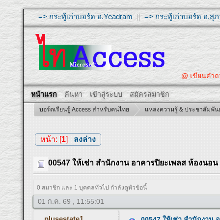
=> กระทู้เก่าบอร์ด อ.Yeadram
||
=> กระทู้เก่าบอร์ด อ.ส
@ เขียนคำ
หน้าแรก
ค้นหา
เข้าสู่ระบบ
สมัครสมาชิก
บอร์ดเรียนรู้ Access สำหรับคนไทย
แหล่งความรู้ & ประชาสัมพันธ
หน้า: [
1
]
ลงล่าง
00547 ให้เช่า สำนักงาน อาคารปิยะเพลส ห้องนอน 1 ห
0 สมาชิก และ 1 บุคคลทั่วไป กำลังดูหัวข้อนี้
01 ก.ค. 69 , 11:55:01
plusestate1
00547 ให้เช่า สำนักงาน อ