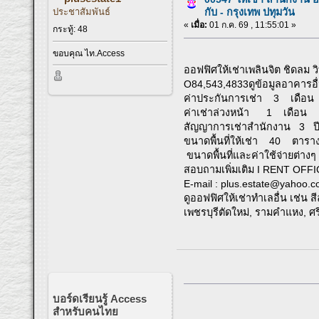
ประชาสัมพันธ์
กับ - กรุงเทพ ปทุมวัน
«
เมื่อ:
01 ก.ค. 69 , 11:55:01 »
กระทู้: 48
ขอบคุณ ไท.Access
ออฟฟิศให้เช่าเพลินจิต ชิดลม ว
O84,543,4833ดูข้อมูลอาคารอื่
ค่าประกันการเช่า 3 เดือน
ค่าเช่าล่วงหน้า 1 เดือน
สัญญาการเช่าสำนักงาน 3 ป
ขนาดพื้นที่ให้เช่า 40 ตารา
ขนาดพื้นที่และค่าใช้จ่ายต่าง
สอบถามเพิ่มเติม I RENT OFFI
E-mail :
plus.estate@yahoo.co
ดูออฟฟิศให้เช่าทำเลอื่น เช่น
เพชรบุรีตัดใหม่, รามคำแหง, ศร
บอร์ดเรียนรู้ Access
สำหรับคนไทย