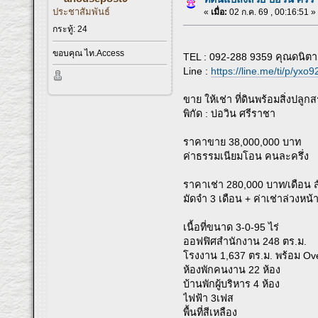
ประชาสัมพันธ์
«
เมื่อ:
02 ก.ค. 69 , 00:16:51 »
กระทู้: 24
ขอบคุณ ไท.Access
TEL : 092-288 9359 คุณดนิตา
Line :
https://line.me/ti/p/yx
ขาย ให้เช่า ที่ดินพร้อมสิ่งปลูกส
พิกัด : บ่อวิน ศรีราชา
ราคาขาย 38,000,000 บาท
ค่าธรรมเนียมโอน คนละครึ่ง
ราคาเช่า 280,000 บาท/เดือน สั
มัดจำ 3 เดือน + ค่าเช่าล่วงหน้
เนื้อที่ขนาด 3-0-95 ไร่
ออฟฟิศสำนักงาน 248 ตร.ม.
โรงงาน 1,637 ตร.ม. พร้อม Ov
ห้องพักคนงาน 22 ห้อง
บ้านพักผู้บริหาร 4 ห้อง
ไฟฟ้า 3เฟส
พื้นที่สีเหลือง