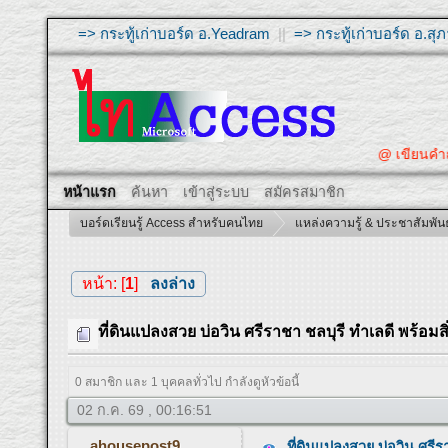
=> กระทู้เก่าบอร์ด อ.Yeadram
||
=> กระทู้เก่าบอร์ด อ.ส
@ เขียนคำถา
หน้าแรก
ค้นหา
เข้าสู่ระบบ
สมัครสมาชิก
บอร์ดเรียนรู้ Access สำหรับคนไทย
แหล่งความรู้ & ประชาสัมพันธ
หน้า: [
1
]
ลงล่าง
ที่ดินแปลงสวย บ่อวิน ศรีราชา ชลบุรี ทำเลดี พร้อม
0 สมาชิก และ 1 บุคคลทั่วไป กำลังดูหัวข้อนี้
02 ก.ค. 69 , 00:16:51
ahousepost9
ที่ดินแปลงสวย บ่อวิน ศรีร