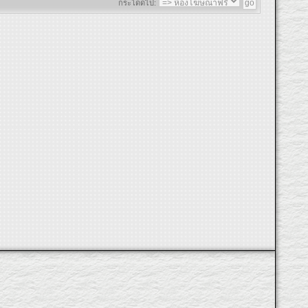
กระโดดไป: