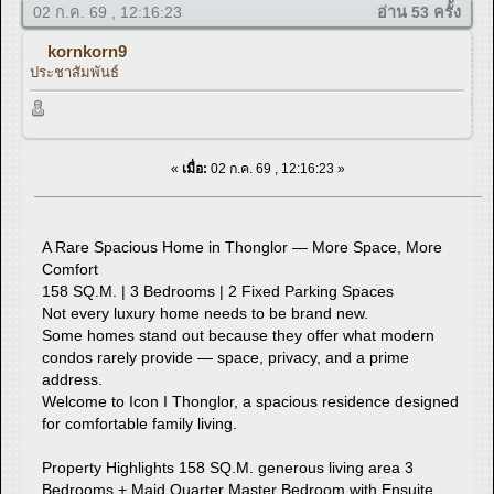
02 ก.ค. 69 , 12:16:23
อ่าน 53 ครั้ง
kornkorn9
ประชาสัมพันธ์
«
เมื่อ:
02 ก.ค. 69 , 12:16:23 »
A Rare Spacious Home in Thonglor — More Space, More
Comfort
158 SQ.M. | 3 Bedrooms | 2 Fixed Parking Spaces
Not every luxury home needs to be brand new.
Some homes stand out because they offer what modern
condos rarely provide — space, privacy, and a prime
address.
Welcome to Icon I Thonglor, a spacious residence designed
for comfortable family living.
Property Highlights 158 SQ.M. generous living area 3
Bedrooms + Maid Quarter Master Bedroom with Ensuite