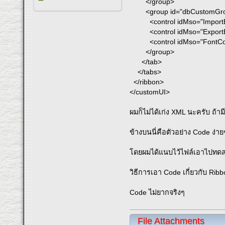
</group>
<group id="dbCustomGroup
<control idMso="ImportExce
<control idMso="ExportExcel
<control idMso="FontColorP
</group>
</tab>
</tabs>
</ribbon>
</customUI>
ผมก็ไม่ได้เก่ง XML นะครับ ถ้
ข้างบนนี่คือตัวอย่าง Code ง่า
โดยผมได้แนบไว้ไฟล์เอาไปทดล
วิธีการเอา Code เกี่ยวกับ Rib
Code ไม่ยากจริงๆ
File Attachments