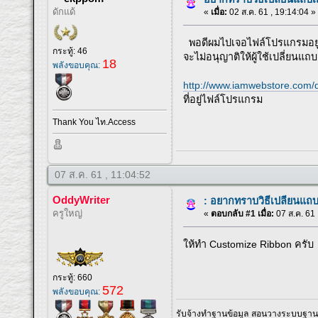
ดักแด้
«
เมื่อ:
02 ส.ค. 61 , 19:14:04 »
พอดีผมไปเจอไฟล์โปรแกรมอยู่ตั
กระทู้: 46
จะไม่อนุญาติให้ผู้ใช้เปลี่ยน
18
พลังขอบคุณ:
http://www.iamwebstore.com/
ที่อยู่ไฟล์โปรแกรม
Thank You ไท.Access
07 ส.ค. 61 , 11:04:52
OddyWriter
: อยากทราบวิธีเปลียนแถ
ครูใหญ่
«
ตอบกลับ #1 เมื่อ:
07 ส.ค. 61 
ให้ทำ Customize Ribbon ครับ
กระทู้: 660
572
พลังขอบคุณ:
รับจ้างทำฐานข้อมูล สอนวางระบบฐานข้