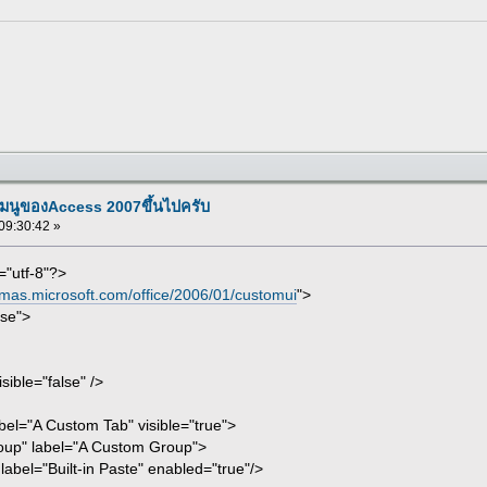
เมนูของAccess 2007ขึ้นไปครับ
 09:30:42 »
="utf-8"?>
emas.microsoft.com/office/2006/01/customui
">
lse">
ble="false" />
="A Custom Tab" visible="true">
" label="A Custom Group">
l="Built-in Paste" enabled="true"/>