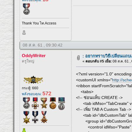
Thank You ไท.Access
08 ส.ค. 61 , 09:30:42
OddyWriter
: อยากทราบวิธีเปลียนแถบ
ครูใหญ่
«
ตอบกลับ #5 เมื่อ:
08 ส.ค. 61 ,
<?xml version="1.0" encoding
<customUI xmlns="
http://sch
<ribbon startFromScratch="fa
กระทู้: 660
<tabs>
572
พลังขอบคุณ:
<!-- ซ่อนแท็บ CREATE ->
<tab idMso="TabCreate" visi
<!-- เพิ่ม TAB A Custom Tab ->
<tab id="dbCustomTab" label
<group id="dbCustomGroup
<control idMso="Paste" labe