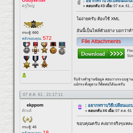
OddyWriter
: อยากทราบวิธีเปลียนแถบ
ครูใหญ่
«
ตอบกลับ #3 เมื่อ:
07 ส.ค. 61 ,
ไม่ง่ายครับ ต้องใช้ XML
อันนี้เป็นไฟล์ตัวอย่าง บอกว่าทำไ
กระทู้: 660
572
พลังขอบคุณ:
File Attachments
Fil
Siz
รับจ้างทำฐานข้อมูล สอนวางระบบฐานข้
แม้กระทั่งดูดวง ก็ติดต่อได้นะครับ
07 ส.ค. 61 , 21:17:11
ekppom
: อยากทราบวิธีเปลียนแถ
ดักแด้
«
ตอบกลับ #4 เมื่อ:
07 ส.ค. 61 
ขอบคุณครับ คงยากจริงๆแหละ
กระทู้: 46
18
พลังขอบคุณ: