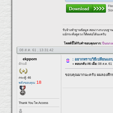
Fil
Siz
รับจ้างทำฐานข้อมูล สอนวางระบบฐานข้
แม้กระทั่งดูดวง ก็ติดต่อได้นะครับ
โพสต์นี้ได้รับคำขอบคุณจาก:
ปิ่นณรงค
08 ส.ค. 61 , 13:31:42
ekppom
: อยากทราบวิธีเปลียนแถ
ดักแด้
«
ตอบกลับ #6 เมื่อ:
08 ส.ค. 61 
ขอบคุณมากนะครับ ผมลองศึกษ
กระทู้: 46
18
พลังขอบคุณ:
Thank You ไท.Access