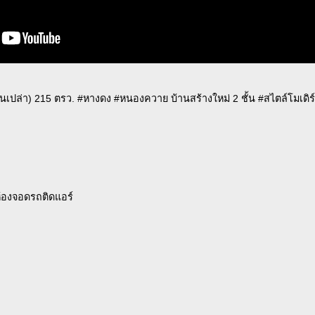
านเปล่า) 215 ตรว. #หางดง #หนองควาย บ้านสร้างใหม่ 2 ชั้น #สไตล์โมเดิร์นล
ห้องจอดรถติดแอร์