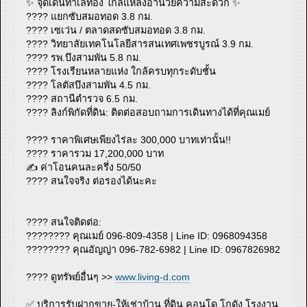
✨ จุดเด่นทำเลทอง ใกล้แหล่งอำนวยความสะดวก ✨
???? แยกซับสมอทอด 3.8 กม.
???? เซเว่น / ตลาดสดซับสมอทอด 3.8 กม.
???? วิทยาลัยเทคโนโลยีสารสนเทศเพชรบูรณ์ 3.9 กม.
???? รพ.บึงสามพัน 5.8 กม.
???? โรงเรียนหลายแห่ง ใกล้ครบทุกระดับชั้น
???? โลตัสบึงสามพัน 4.5 กม.
???? สถานีตำรวจ 6.5 กม.
???? ลิงก์พิกัดที่ดิน: ติดต่อสอบถามการเดินทางได้ที่คุณเมย์
???? ราคาพิเศษเพียงไร่ละ 300,000 บาทเท่านั้น!!
???? ราคารวม 17,200,000 บาท
✍️ ค่าโอนคนละครึ่ง 50/50
???? สนใจจริง ต่อรองได้นะคะ
???? สนใจติดต่อ:
????‍???? คุณเมย์ 096-809-4358 | Line ID: 0968094358
????‍???? คุณอัญญ่า 096-782-6982 | Line ID: 0967826982
???? ดูทรัพย์อื่นๆ >>
www.living-d.com
✅️ บริการรับฝากขาย-ให้เช่าบ้าน ที่ดิน คอนโด โกดัง โรงงาน