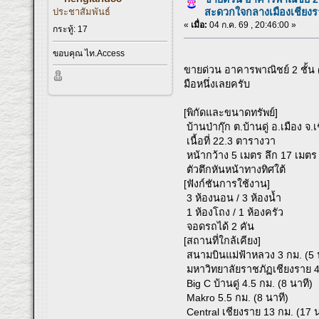
ประชาสัมพันธ์
สะดวกใจกลางเมืองเชียงร
«
เมื่อ:
04 ก.ค. 69 , 20:46:00 »
กระทู้: 17
ขอบคุณ ไท.Access
ขายด่วน อาคารพาณิชย์ 2 ชั้น 
มือหนึ่งเลยครับ
[พิกัดและขนาดทรัพย์]
บ้านป่ากุ๊ก ต.บ้านดู่ อ.เมือง จ
เนื้อที่ 22.3 ตารางวา
หน้ากว้าง 5 เมตร ลึก 17 เมตร
ตัวตึกหันหน้าทางทิศใต้
[ฟังก์ชันการใช้งาน]
3 ห้องนอน / 3 ห้องน้ำ
1 ห้องโถง / 1 ห้องครัว
จอดรถได้ 2 คัน
[สถานที่ใกล้เคียง]
สนามบินแม่ฟ้าหลวง 3 กม. (5 
มหาวิทยาลัยราชภัฏเชียงราย 4.
Big C บ้านดู่ 4.5 กม. (8 นาที)
Makro 5.5 กม. (8 นาที)
Central เชียงราย 13 กม. (17 น