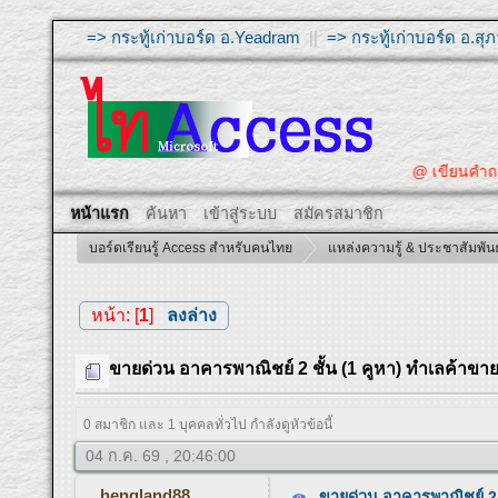
=> กระทู้เก่าบอร์ด อ.Yeadram
||
=> กระทู้เก่าบอร์ด อ.ส
@ เขียนคำถ
หน้าแรก
ค้นหา
เข้าสู่ระบบ
สมัครสมาชิก
บอร์ดเรียนรู้ Access สำหรับคนไทย
แหล่งความรู้ & ประชาสัมพันธ
หน้า: [
1
]
ลงล่าง
ขายด่วน อาคารพาณิชย์ 2 ชั้น (1 คูหา) ทำเลค้าข
0 สมาชิก และ 1 บุคคลทั่วไป กำลังดูหัวข้อนี้
04 ก.ค. 69 , 20:46:00
hengland88
ขายด่วน อาคารพาณิชย์ 2 ช