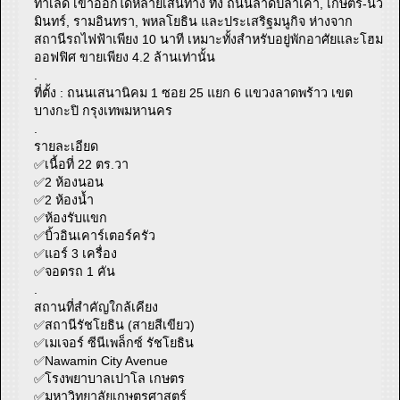
ทำเลดี เข้าออกได้หลายเส้นทาง ทั้ง ถนนลาดปลาเค้า, เกษตร-นว
มินทร์, รามอินทรา, พหลโยธิน และประเสริฐมนูกิจ ห่างจาก
สถานีรถไฟฟ้าเพียง 10 นาที เหมาะทั้งสำหรับอยู่พักอาศัยและโฮม
ออฟฟิศ ขายเพียง 4.2 ล้านเท่านั้น
.
ที่ตั้ง : ถนนเสนานิคม 1 ซอย 25 แยก 6 แขวงลาดพร้าว เขต
บางกะปิ กรุงเทพมหานคร
.
รายละเอียด
✅เนื้อที่ 22 ตร.วา
✅2 ห้องนอน
✅2 ห้องน้ำ
✅ห้องรับแขก
✅บิ้วอินเคาร์เตอร์ครัว
✅แอร์ 3 เครื่อง
✅จอดรถ 1 คัน
.
สถานที่สำคัญใกล้เคียง
✅สถานีรัชโยธิน (สายสีเขียว)
✅เมเจอร์ ซีนีเพล็กซ์ รัชโยธิน
✅Nawamin City Avenue
✅โรงพยาบาลเปาโล เกษตร
✅มหาวิทยาลัยเกษตรศาสตร์