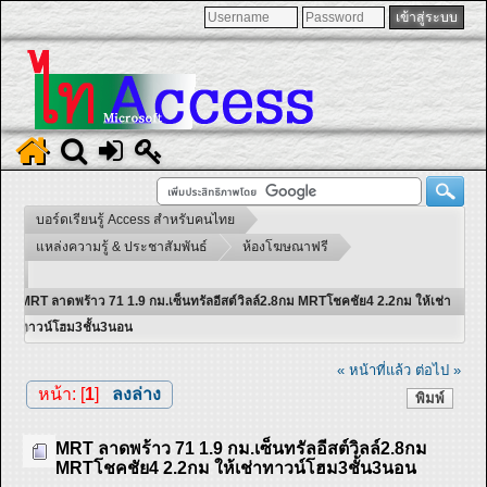
บอร์ดเรียนรู้ Access สำหรับคนไทย
แหล่งความรู้ & ประชาสัมพันธ์
ห้องโฆษณาฟรี
MRT ลาดพร้าว 71 1.9 กม.เซ็นทรัลอีสต์วิลล์2.8กม MRTโชคชัย4 2.2กม ให้เช่า
ทาวน์โฮม3ชั้น3นอน
« หน้าที่แล้ว
ต่อไป »
หน้า: [
1
]
ลงล่าง
พิมพ์
MRT ลาดพร้าว 71 1.9 กม.เซ็นทรัลอีสต์วิลล์2.8กม
MRTโชคชัย4 2.2กม ให้เช่าทาวน์โฮม3ชั้น3นอน