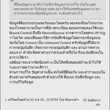
ทีนี้พบปัญหาเวลาที่เราไปเลือกข้อมูลเก่ามาแก้ไข มันก็จะadd
new ตลอดเวลาในข้อมูล table อยากให้มันเซฟข้อมูลเฉพาะเวลา
เรากรอกรายละเอียดข้อมูลนะคะ จะต้องทำอย่างไร
ข้อมูลที่ต้องกรอกบนฟอร์มเยอะไหมครับ ผมเคยเขียนโปรแกรม
ของโรงพยาบาลเป็นการคีย์เวชระเบียน ตอนแรกผมลองใช้แบบ
Bound Control คือดึง RecordSource จากตารางโดยตรง ปรากฎ
ว่าไม่เวิค เลยเปลี่ยนมาใช้การบันทึกข้อมูลโดยกรอกข้อมูลบน
ฟอร์มโดย Control เป็น Unbound Control ครับข้อมูลที่ได้จาก
การกดปุ่มบันทึก เกิดจากการกดปุ่มบันทึก และ ผ่านการตรวจ
สอบจาก คำสั่งเช็คค่าต่างๆว่าครบแล้วหรือไม่ ถึงจะบันทึกลงใน
ตารางให้เรา
แต่มันอาจจะยากนิดนึงเพราะเป็นโค้ดทั้งหมดแต่ถ้าจะนำไปใช้
ระยะยาวผมว่าน่าจะดีกว่า
ส่วนการแก้ไข ปัญหาส่วนนั้น ส่งไฟล์ที่มีฟอร์ม และตารางแบบใน
ตัวอย่างมาครับผมลองทำตัวอย่างให้ ทั้งแบบ บันทึกข้อมูล และ
การแก้ไขข้อมูล
«
แก้ไขครั้งสุดท้าย: 01 ส.ค. 61 , 11:34:54 โดย ปิ่นณรงค์
»
บันทึกการ
เข้า