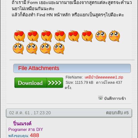
ถ้าเรามี Form เยอะแยะมากมายเนื่องจากสูตรแต่ละสูตรจะคำนว
นยาไม่เหมือนกันนะคะ
แล้วก็ต้องทำ Find HN หน้าหลัก หรือแยกเป็นสูตรๆไปดีอะคะ
File Attachments
FileName:
เคมีบำบัดดดดดดด1.zip
Size:
1115.79 kB
ดาวน์โหลด 437
ครั้ง.
บันทึกการเข้า
02 ส.ค. 61 , 17:23:20
ตอบกลับ #5
ปิ่นณรงค์
Programer สาย DIY
488
พลังขอบคุณ: