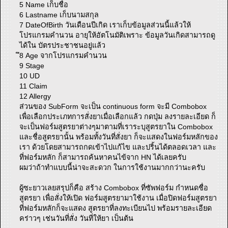
5 Name เก็บชื่อ
6 Lastname เก็บนามสกุล
7 DateOfBirth วันเดือนปีเกิด เราเก็บข้อมูลส่วนนี้แล้วให้
โปรแกรมคำนวน อายุให้อัตโนมัติเพราะ ข้อมูลวันเกิดสามารถดู
ได้ใน บัตรประชาชนอยู่แล้ว
ึ8 Age จากโปรแกรมคำนวน
9 Stage
10 UD
11 Claim
12 Allergy
ส่วนของ SubForm จะเป็น continuous form จะมี Combobox
เพื่อเลือกประเภทการสั่งยาเมื่อเลือกแล้ว กดปุ่ม ลงรายละเอียด ก็
จะเป็นฟอร์มสูตรยาต่างๆมาตามที่เราระบุสูตรยาใน Combobox
และชื่อสูตรยานั้น พร้อมทั้งวันที่สั่งยา ก็จะแสดงในฟอร์มหลักของ
เรา ด้วยโดยสามารถกดเข้าไปแก้ไข และปริ้นได้ตลอดเวลา และ
ที่ฟอร์มหลัก ก็สามารถค้นหาคนไข้จาก HN ได้เลยครับ
ผมว่าถ้าทำแบบนี้น่าจะสะดวก ในการใช้งานมากกว่านะครับ
ผู้ซะยาวเลยสรุปก็คือ สร้าง Combobox ที่ซัพฟอร์ม กำหนดชื่อ
สูตรยา เพื่อสั่งให้เปิด ฟอร์มสูตรยามาใช้งาน เมื่อปิดฟอร์มสูตรยา
ที่ฟอร์มหลักก็จะแสดง สูตรยาที่ลงทะเบียนไป พร้อมรายละเอียด
คร่าวๆ เช่นวันที่สั่ง วันที่ให้ยา เป็นต้น