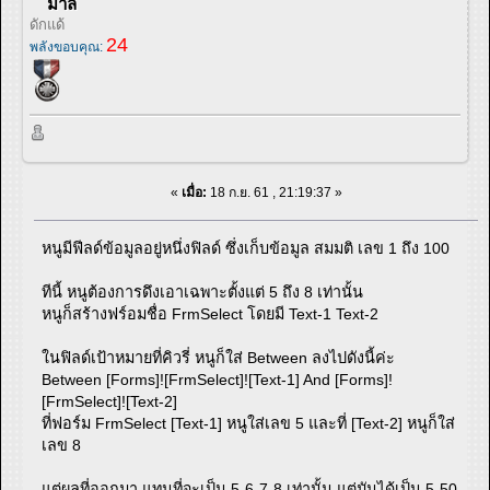
มาลี
ดักแด้
24
พลังขอบคุณ:
«
เมื่อ:
18 ก.ย. 61 , 21:19:37 »
หนูมีฟีลด์ข้อมูลอยู่หนึ่งฟิลด์ ซึ่งเก็บข้อมูล สมมติ เลข 1 ถึง 100
ทีนี้ หนูต้องการดึงเอาเฉพาะตั้งแต่ 5 ถึง 8 เท่านั้น
หนูก็สร้างฟร์อมชื่อ FrmSelect โดยมี Text-1 Text-2
ในฟิลด์เป้าหมายที่คิวรี่ หนูก็ใส่ Between ลงไปดังนี้ค่ะ
Between [Forms]![FrmSelect]![Text-1] And [Forms]!
[FrmSelect]![Text-2]
ที่ฟอร์ม FrmSelect [Text-1] หนูใส่เลข 5 และที่ [Text-2] หนูก็ใส่
เลข 8
แต่ผลที่ออกมา แทนที่จะเป็น 5-6-7-8 เท่านั้น แต่มันได้เป็น 5-50-