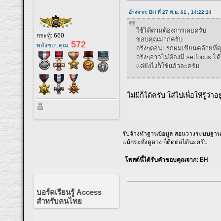
อ้างจาก: BH ที่ 27 พ.ย. 61 , 14:22:14
ใช้ได้ตามต้องการเลยครับ
กระทู้: 660
ขอบคุณมากครับ
572
พลังขอบคุณ:
จริงๆตอนแรกผมเขียนคล้ายที่คุ
จริงๆอาจไม่ต้องมี setfocus ไ
แต่ยังไงก็ใช้แล้วละครับ
ไม่มีก็ได้ครับ ใส่ไปเพื่อให้รู้ว่า
รับจ้างทำฐานข้อมูล สอนวางระบบฐานข้
แม้กระทั่งดูดวง ก็ติดต่อได้นะครับ
โพสต์นี้ได้รับคำขอบคุณจาก:
BH
บอร์ดเรียนรู้ Access
สำหรับคนไทย