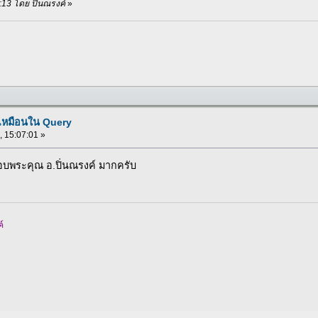
3:13 โดย ปิ่นณรงค์
»
่เหมือนใน Query
 , 15:07:01 »
ขอบพระคุณ อ.ปิ่นณรงค์ มากครับ
์