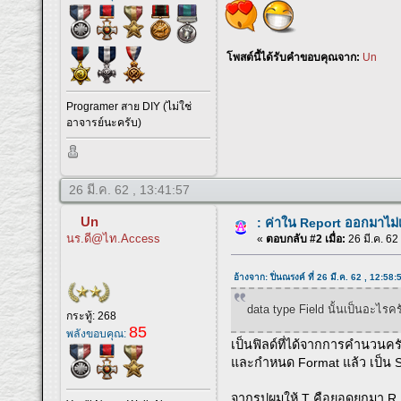
โพสต์นี้ได้รับคำขอบคุณจาก:
Un
Programer สาย DIY (ไม่ใช่
อาจารย์นะครับ)
26 มี.ค. 62 , 13:41:57
Un
: ค่าใน Report ออกมาไม
นร.ดี@ไท.Access
«
ตอบกลับ #2 เมื่อ:
26 มี.ค. 62
อ้างจาก: ปิ่นณรงค์ ที่ 26 มี.ค. 62 , 12:58:
data type Field นั้นเป็นอะไรคร
กระทู้: 268
85
พลังขอบคุณ:
เป็นฟิลด์ที่ได้จากการคำนวนค
และกำหนด Format แล้ว เป็น St
จากรูปผมให้ T คือยอดยกมา R ค