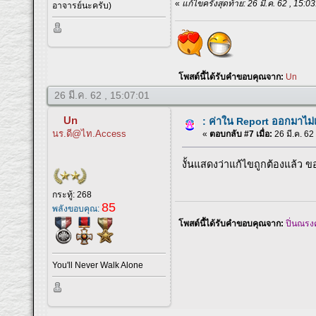
«
แก้ไขครั้งสุดท้าย: 26 มี.ค. 62 , 15:0
อาจารย์นะครับ)
โพสต์นี้ได้รับคำขอบคุณจาก:
Un
26 มี.ค. 62 , 15:07:01
Un
: ค่าใน Report ออกมาไม
นร.ดี@ไท.Access
«
ตอบกลับ #7 เมื่อ:
26 มี.ค. 62
งั้นแสดงว่าแก้ไขถูกต้องแล้ว 
กระทู้: 268
85
พลังขอบคุณ:
โพสต์นี้ได้รับคำขอบคุณจาก:
ปิ่นณรงค
You'll Never Walk Alone