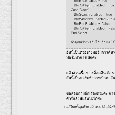
BtnEtc.Enabled = true
Btn บลาๆๆๆ.Enabled = true
Case "User"
BtnSearch.enabled = true
BtnWithdraw.Enabled = tru
BtnEtc.Enabled = False
Btn บลาๆๆๆ.Enabled = Fal
End Select
ถ้าคุณสร้างฟอร์มไว้แล้ว แต่ยัง
อันนี้เป็นตัวอย่างฟอร์มการค้น
ฟอร์มทำการเบิกค่ะ
แล้วส่วนเรื่องการล็อคอิน ต้อ
อันนี้เป็นฟอร์มทำการเบิกค่ะอั
ขอสอบถามอีกเรื่องด้วยค่ะ กา
คิวรีแล้วมันรันไม่ได้ค่ะ
«
แก้ไขครั้งสุดท้าย: 12 เม.ย. 62 , 20