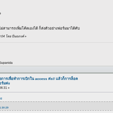
e
ไม่สามารถเพิ่มโค้ดเองได้ ก็ส่งตัวอย่างฟอร์มมาได้คับ
19:04 โดย ปิ่นณรงค์
»
Supanida
ารเพื่อทำการเบิกใน access ค่ะ// แล้วก็การล็อค
อร์มค่ะ
:06:31 »
:32
11:30:29