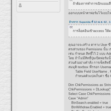
ถ้าต้องการทำการเบิกแบบเล
ออกแบบหน้าตาฟอร์มไว้แบบไหนค
อ้างจาก: Supanida ที่ 12 เม.ย. 62 , 
การล็อคอินเข้าaccess ให้ผ
คุณอาจจะสร้าง ตาราง User ขึ
ตรงส่วนของ Permisions นั้น เ
เช่น กำหนด สิทธิ์ไว้ 2 แบบ A
โดย ถ้าไม่มีสิทธิ์ปุ่มเปิดฟอร
ส่วนตัวอย่างคำสั่ง การเช็คสิทธิ์
สมมุติ textbox ที่กรอก Usern
Table Field UserName , Pa
กำหนดตัวแปลเก็บค่า ชื่อ 
Dim ChkPermissions as Strin
ChkPermissions = DLookup("[
Select Case ChkPermissions
Case "Admin"
BtnSearch.enabled = true
BtnWithdraw.Enabled = tru