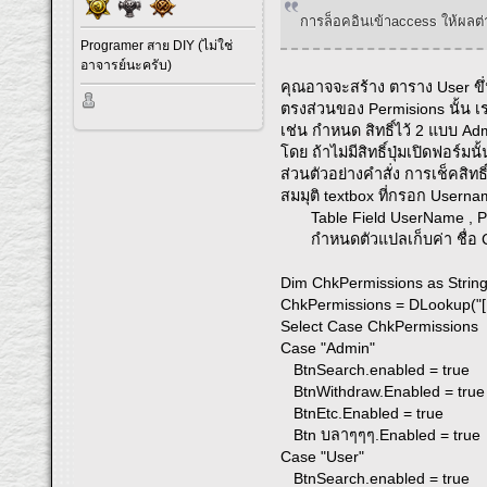
การล็อคอินเข้าaccess ให้ผลต่
Programer สาย DIY (ไม่ใช่
อาจารย์นะครับ)
คุณอาจจะสร้าง ตาราง User ขึ
ตรงส่วนของ Permisions นั้น เ
เช่น กำหนด สิทธิ์ไว้ 2 แบบ Ad
โดย ถ้าไม่มีสิทธิ์ปุ่มเปิดฟอร์
ส่วนตัวอย่างคำสั่ง การเช็คสิทธิ
สมมุติ textbox ที่กรอก Userna
Table Field UserName , Pa
กำหนดตัวแปลเก็บค่า ชื่อ C
Dim ChkPermissions as Strin
ChkPermissions = DLookup("[P
Select Case ChkPermissions
Case "Admin"
BtnSearch.enabled = true
BtnWithdraw.Enabled = true
BtnEtc.Enabled = true
Btn บลาๆๆๆ.Enabled = true
Case "User"
BtnSearch.enabled = true