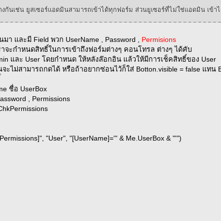
างกันเช่น ยูสเซอร์แอดมินสามารถเข้าได้ทุกฟอร์ม ส่วนยูเซอร์ที่ไม่ใช่แอดมิน เข
่นมา และมี Field พวก UserName , Password ,
Permisions
ราจะกำหนดสิทธิ์ในการเข้าถึงฟอร์มต่างๆ คอนโทรล ต่างๆ ได้คับ
min และ User โดยกำหนด ให้หลังล๊อกอิน แล้วให้มีการเช็คสิทธิ์ของ User
มนั้นจะไม่สามารถกดได้ หรือถ้าอยากซ่อนไว้ก็ใส่ Botton.visible = false แทน
์
me ชื่อ UserBox
ssword , Permissions
hkPermissions
g
ermissions]", "User", "[UserName]='" & Me.UserBox & "'")