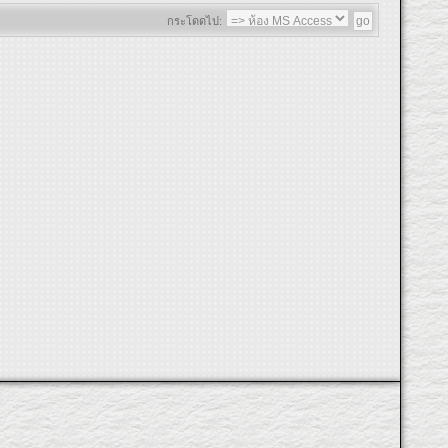
กระโดดไป: