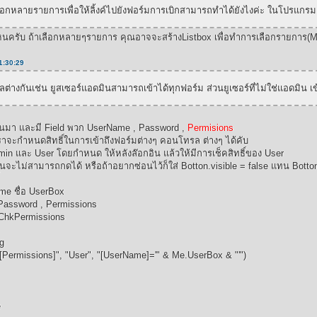
ือกหลายรายการเพื่อให้ลิ้งค์ไปยังฟอร์มการเบิกสามารถทำได้ยังไงค่ะ ในโปรแกร
รับ ถ้าเลือกหลายๆรายการ คุณอาจจะสร้างListbox เพื่อทำการเลือกรายการ(Mult
11:30:29
ลต่างกันเช่น ยูสเซอร์แอดมินสามารถเข้าได้ทุกฟอร์ม ส่วนยูเซอร์ที่ไม่ใช่แอดมิน
่นมา และมี Field พวก UserName , Password ,
Permisions
ราจะกำหนดสิทธิ์ในการเข้าถึงฟอร์มต่างๆ คอนโทรล ต่างๆ ได้คับ
dmin และ User โดยกำหนด ให้หลังล๊อกอิน แล้วให้มีการเช็คสิทธิ์ของ User
์มนั้นจะไม่สามารถกดได้ หรือถ้าอยากซ่อนไว้ก็ใส่ Botton.visible = false แทน Bott
ame ชื่อ UserBox
ssword , Permissions
ChkPermissions
g
Permissions]", "User", "[UserName]='" & Me.UserBox & "'")
e