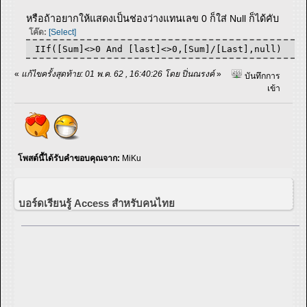
หรือถ้าอยากให้แสดงเป็นช่องว่างแทนเลข 0 ก็ใส่ Null ก็ได้คับ
โค๊ด:
[Select]
IIf([Sum]<>0 And [last]<>0,[Sum]/[Last],null)
«
แก้ไขครั้งสุดท้าย: 01 พ.ค. 62 , 16:40:26 โดย ปิ่นณรงค์
»
บันทึกการ
เข้า
โพสต์นี้ได้รับคำขอบคุณจาก:
MiKu
บอร์ดเรียนรู้ Access สำหรับคนไทย