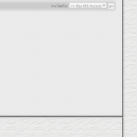
กระโดดไป: