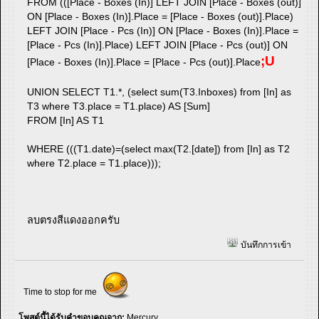
FROM (([Place - Boxes (In)] LEFT JOIN [Place - Boxes (out)]
ON [Place - Boxes (In)].Place = [Place - Boxes (out)].Place)
LEFT JOIN [Place - Pcs (In)] ON [Place - Boxes (In)].Place =
[Place - Pcs (In)].Place) LEFT JOIN [Place - Pcs (out)] ON
;U
[Place - Boxes (In)].Place = [Place - Pcs (out)].Place
UNION SELECT T1.*, (select sum(T3.Inboxes) from [In] as
T3 where T3.place = T1.place) AS [Sum]
FROM [In] AS T1
WHERE (((T1.date)=(select max(T2.[date]) from [In] as T2
where T2.place = T1.place)));
ลบตรงสีแดงออกครับ
บันทึกการเข้า
Time to stop for me
โพสต์นี้ได้รับคำขอบคุณจาก:
Mercury