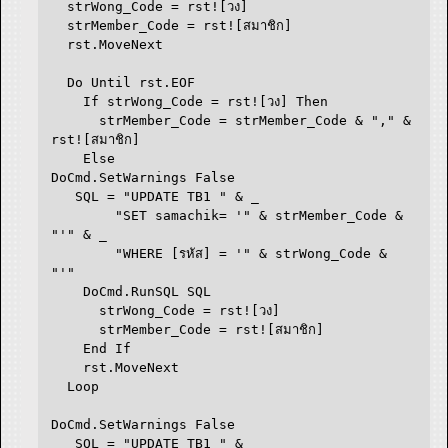
strWong_Code = rst![วง]
strMember_Code = rst![สมาชิก]
rst.MoveNext
Do Until rst.EOF
If strWong_Code = rst![วง] Then
strMember_Code = strMember_Code & "," &
rst![สมาชิก]
Else
DoCmd.SetWarnings False
SQL = "UPDATE TB1 " & _
"SET samachik= '" & strMember_Code &
"'" & _
"WHERE [รหัส] = '" & strWong_Code &
"'"
DoCmd.RunSQL SQL
strWong_Code = rst![วง]
strMember_Code = rst![สมาชิก]
End If
rst.MoveNext
Loop
DoCmd.SetWarnings False
SQL = "UPDATE TB1 " & _