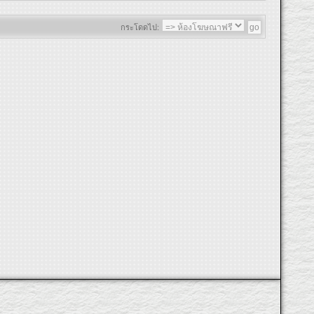
กระโดดไป: