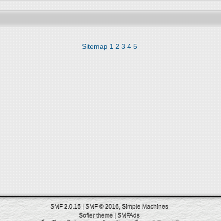
Sitemap
1
2
3
4
5
SMF 2.0.15
|
SMF © 2016
,
Simple Machines
Softer theme
|
SMFAds