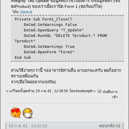
Integrity เพื่อ Update ข้อมูลที่แก้ไขไปยังตารางข้อมูลหลัก (ชื่อ
tblProduct) ของเราเมื่อเราปิด Form 1 (ฟอร์มแก้ไข)
โค๊ด:
[Select]
Private Sub Form1_Close()
DoCmd.SetWarnings False
DoCmd.OpenQuery "T_Update"
DoCmd.RunSQL "DELETE Tproduct.* FROM
Tproduct"
DoCmd.SetWarnings True
DoCmd.OpenForm "Form2"
End Sub
ส่วนวิธีง่ายๆกว่านี้ รออาจารย์ท่านอื่น มาบอกนะครับ ผมก็อยาก
ทราบเหมือนกัน
จาก(มือใหม่อยากแบ่งปัน)
«
แก้ไขครั้งสุดท้าย: 19 ก.พ. 61 , 12:36:50 โดย bookungth
»
บันทึกการ
เข้า
19 ก.พ. 61 , 13:01:52
ตอบกลับ #2