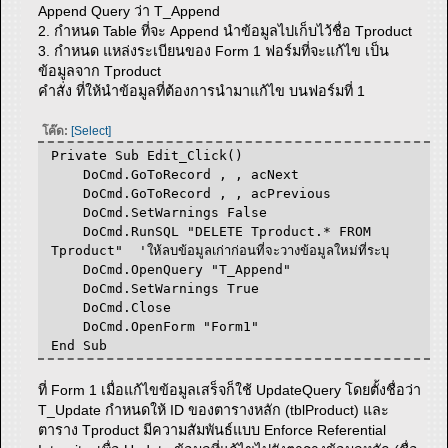
Append Query ว่า T_Append
2. กำหนด Table ที่จะ Append นำข้อมูลไปเก็บไว้ชื่อ Tproduct
3. กำหนด แหล่งระเบียนของ Form 1 ฟอร์มที่จะแก้ไข เป็น
ข้อมูลจาก Tproduct
คำสั่ง ที่ให้นำข้อมูลที่ต้องการนำมาแก้ไข บนฟอร์มที่ 1
โค๊ด:
[Select]
Private Sub Edit_Click()
DoCmd.GoToRecord , , acNext
DoCmd.GoToRecord , , acPrevious
DoCmd.SetWarnings False
DoCmd.RunSQL "DELETE Tproduct.* FROM
Tproduct" 'ให้ลบข้อมูลเก่าก่อนที่จะวางข้อมูลใหม่ที่ระบุ
DoCmd.OpenQuery "T_Append"
DoCmd.SetWarnings True
DoCmd.Close
DoCmd.OpenForm "Form1"
End Sub
ที่ Form 1 เมื่อแก้ไขข้อมูลเสร็จก็ใช้ UpdateQuery โดยตั้งชื่อว่า
T_Update กำหนดให้ ID ของตารางหลัก (tblProduct) และ
ตาราง Tproduct มีความสัมพันธ์แบบ Enforce Referential