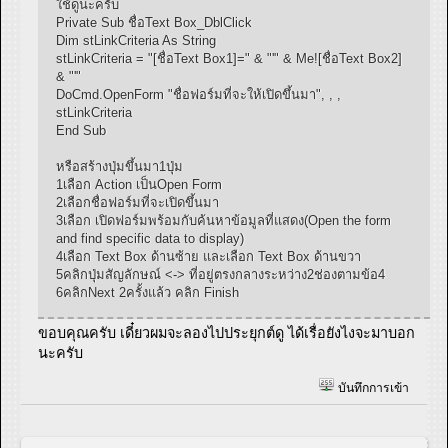
ใช้ดูนะครับ
Private Sub ชื่อText Box_DblClick
Dim stLinkCriteria As String
stLinkCriteria = "[ชื่อText Box1]=" & "'" & Me![ชื่อText Box2]
& "'"
DoCmd.OpenForm "ชื่อฟอร์มที่จะให้เปิดขึ้นมา", , ,
stLinkCriteria
End Sub
หรือสร้างปุ่มขึ้นมา1ปุ่ม
1เลือก Action เป็นOpen Form
2เลือกชื่อฟอร์มที่จะเปิดขึ้นมา
3เลือก เปิดฟอร์มพร้อมกับค้นหาข้อมูลที่แสดง(Open the form
and find specific data to display)
4เลือก Text Box ด้านซ้าย และเลือก Text Box ด้านขวา
5คลิกปุ่มสัญลักษณ์ <-> ที่อยู่ตรงกลางระหว่าง2ช่องตามข้อ4
6คลิกNext 2ครั้งแล้ว คลิก Finish
ขอบคุณครับ เดี๋ยวผมจะลองไปประยุกต์ดู ได้เรื่อยังไงจะมาบอก
นะครับ
บันทึกการเข้า