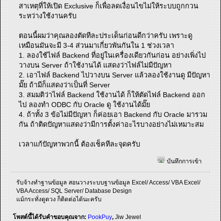
สาเหตุที่ให้เปิด Exclusive ก็เพื่อลดเงื่อนไขไม่ให้ระบบถูกกวน
ระหว่างใช้งานครับ
ตอนนี้ผมว่าคุณลองตัดทีละประเด็นก่อนดีกว่าครับ เพราะดู
เหมือนมันจะมี 3-4 ส่วนมาเกี่ยวพันกันใน 1 ช่วงเวลา
1. ลองใช้ไฟล์ Backend ที่อยู่ในเครื่องเดียวกันก่อน อย่างเพิ่งไป
วางบน Server ถ้าใช้งานได้ แสดงว่าไฟล์ไม่มีปัญหา
2. เอาไฟล์ Backend ไปวางบน Server แล้วลองใช้งานดู มีปัญหา
มั๊ย ถ้ามีก็แสดงว่าเป็นที่ Server
3. สมมติว่าไฟล์ Backend ใช้งานได้ ก็ให้ตัดไฟล์ Backend ออก
ไป ลองทำ ODBC กับ Oracle ดู ใช้งานได้มั๊ย
4. ถ้าทั้ง 3 ข้อไม่มีปัญหา ก็ค่อยเอา Backend กับ Oracle มารวม
กัน ถ้าติดปัญหาแสดงว่ามีการตั้งค่าอะไรบางอย่างไม่เหมาะสม
เวลาแก้ปัญหาพวกนี้ ต้องเช็คทีละจุดครับ
บันทึกการเข้า
รับจ้างทำฐานข้อมูล สอนวางระบบฐานข้อมูล Excel/ Access/ VBA Excel/
VBA Access/ SQL Server/ Database Design
แม้กระทั่งดูดวง ก็ติดต่อได้นะครับ
โพสต์นี้ได้รับคำขอบคุณจาก:
PookPuy
,
Jiw Jewel