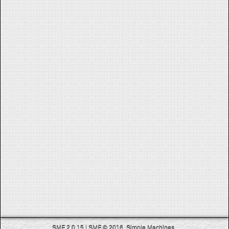
SMF 2.0.15
|
SMF © 2016
,
Simple Machines