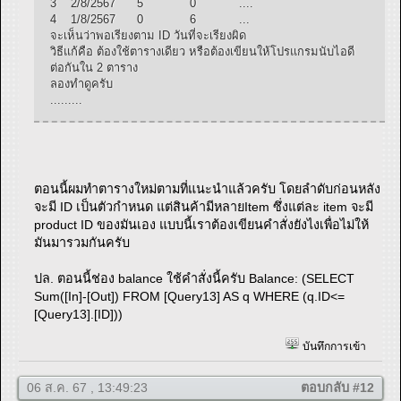
3 2/8/2567 5 0 ....
4 1/8/2567 0 6 ...
จะเห็นว่าพอเรียงตาม ID วันที่จะเรียงผิด
วิธีแก้คือ ต้องใช้ตารางเดียว หรือต้องเขียนให้โปรแกรมนับไอดี
ต่อกันใน 2 ตาราง
ลองทำดูครับ
.........
ตอนนี้ผมทำตารางใหม่ตามที่แนะนำแล้วครับ โดยลำดับก่อนหลัง
จะมี ID เป็นตัวกำหนด แต่สินค้ามีหลายItem ซึ่งแต่ละ item จะมี
product ID ของมันเอง แบบนี้เราต้องเขียนคำสั่งยังไงเพื่อไม่ให้
มันมารวมกันครับ
ปล. ตอนนี้ช่อง balance ใช้คำสั่งนี้ครับ Balance: (SELECT
Sum([In]-[Out]) FROM [Query13] AS q WHERE (q.ID<=
[Query13].[ID]))
บันทึกการเข้า
06 ส.ค. 67 , 13:49:23
ตอบกลับ #12