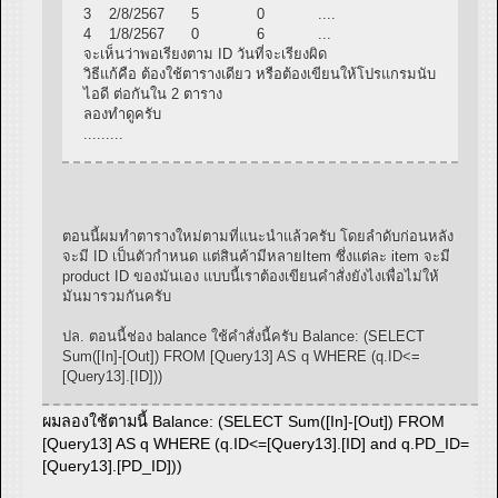
3 2/8/2567 5 0 ....
4 1/8/2567 0 6 ...
จะเห็นว่าพอเรียงตาม ID วันที่จะเรียงผิด
วิธีแก้คือ ต้องใช้ตารางเดียว หรือต้องเขียนให้โปรแกรมนับ
ไอดี ต่อกันใน 2 ตาราง
ลองทำดูครับ
.........
ตอนนี้ผมทำตารางใหม่ตามที่แนะนำแล้วครับ โดยลำดับก่อนหลัง
จะมี ID เป็นตัวกำหนด แต่สินค้ามีหลายItem ซึ่งแต่ละ item จะมี
product ID ของมันเอง แบบนี้เราต้องเขียนคำสั่งยังไงเพื่อไม่ให้
มันมารวมกันครับ
ปล. ตอนนี้ช่อง balance ใช้คำสั่งนี้ครับ Balance: (SELECT
Sum([In]-[Out]) FROM [Query13] AS q WHERE (q.ID<=
[Query13].[ID]))
ผมลองใช้ตามนี้ Balance: (SELECT Sum([In]-[Out]) FROM
[Query13] AS q WHERE (q.ID<=[Query13].[ID] and q.PD_ID=
[Query13].[PD_ID]))