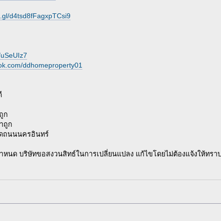
o.gl/d4tsd8fFagxpTCsi9
e/uSeUIz7
ook.com/ddhomeproperty01
ี
ถูก
าถูก
ติดถนนนครอินทร์
ฯ กำหนด บริษัทขอสงวนสิทธ์ในการเปลี่ยนแปลง แก้ไขโดยไม่ต้องแจ้งให้ทราบ