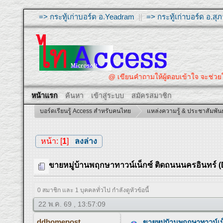
=> กระทู้เก่าบอร์ด อ.Yeadram
||
=> กระทู้เก่าบอร์ด อ.ส
@ เขียนคำถามให้ผู้ตอบเข้าใจ จะช่ว
หน้าแรก
ค้นหา
เข้าสู่ระบบ
สมัครสมาชิก
บอร์ดเรียนรู้ Access สำหรับคนไทย
แหล่งความรู้ & ประชาสัมพันธ
หน้า: [
1
]
ลงล่าง
ขายหมู่บ้านพฤกษาทาวน์เน็กซ์ ติดถนนนครอินทร์ 
0 สมาชิก และ 1 บุคคลทั่วไป กำลังดูหัวข้อนี้
22 พ.ค. 69 , 13:57:09
ddhomepost
ขายหมู่บ้านพฤกษาทาวน์เ