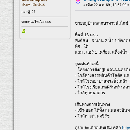
ประชาสัมพันธ์
«
เมื่อ:
22 พ.ค. 69 , 13:57:09 »
กระทู้: 21
ขอบคุณ ไท.Access
ขายหมู่บ้านพฤกษาทาวน์เน็กซ
พื้นที่ 16 ตร.ว.
ฟังก์ชั่น : 3 นอน 2 น้ำ 1 ที่จอด
ทิศ : ใต้
แถม : แอร์ 1 เครื่อง, แท็งค์น้ำ, 
จุดเด่นทำเลนี้
- โครงการตั้งอยู่บนถนนนครอิ
- ใกล้ห้างสรรพสินค้าโลตัส น
- ใกล้โรงพยาบาลพระนั่งเกล้
- ใกล้โรงเรียนเทพศิรินทร์ นนท
- ใกล้ทุกธนาคาร
เส้นทางการเดินทาง
- เข้า-ออก ได้ทั้ง ถนนนครอ
- ใกล้ทางด่วนศรีรัช
ดูรายละเอียดเพิ่มเติม คลิก
http