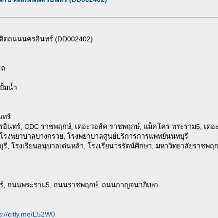
์ ติดถนนนครอินทร์ (DD002402)
รถ
ปั้มน้ำ
นทร์
ครอินทร์, CDC ราชพฤกษ์, เดอะวอล์ค ราชพฤกษ์, แม็คโคร พระราม5, เดอะ
า, โรงพยาบาลบางกรวย, โรงพยาบาลศูนย์บริการการแพทย์นนทบุรี
บุรี, โรงเรียนอนุบาลเด่นหล้า, โรงเรียนวรรัตน์ศึกษา, มหาวิทยาลัยราชพฤก
ินทร์, ถนนพระราม5, ถนนราชพฤกษ์, ถนนกาญจนาภิเษก
s://citly.me/E52W0