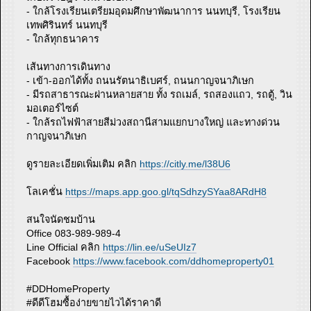
- ใกล้โรงเรียนเตรียมอุดมศึกษาพัฒนาการ นนทบุรี, โรงเรียน
เทพศิรินทร์ นนทบุรี
- ใกล้ทุกธนาคาร
เส้นทางการเดินทาง
- เข้า-ออกได้ทั้ง ถนนรัตนาธิเบศร์, ถนนกาญจนาภิเษก
- มีรถสาธารณะผ่านหลายสาย ทั้ง รถเมล์, รถสองแถว, รถตู้, วิน
มอเตอร์ไซต์
- ใกล้รถไฟฟ้าสายสีม่วงสถานีสามแยกบางใหญ่ และทางด่วน
กาญจนาภิเษก
ดูรายละเอียดเพิ่มเติม คลิก
https://citly.me/l38U6
โลเคชั่น
https://maps.app.goo.gl/tqSdhzySYaa8ARdH8
สนใจนัดชมบ้าน
Office 083-989-989-4
Line Official คลิก
https://lin.ee/uSeUIz7
Facebook
https://www.facebook.com/ddhomeproperty01
#DDHomeProperty
#ดีดีโฮมซื้อง่ายขายไวได้ราคาดี