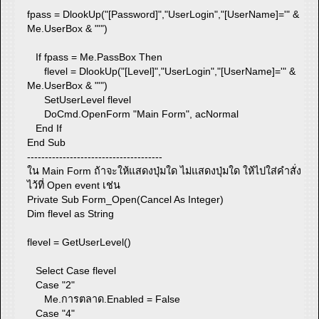
fpass = DlookUp("[Password]","UserLogin","[UserName]='" &
Me.UserBox & "'")
If fpass = Me.PassBox Then
flevel = DlookUp("[Level]","UserLogin","[UserName]='" &
Me.UserBox & "'")
SetUserLevel flevel
DoCmd.OpenForm "Main Form", acNormal
End If
End Sub
--------------------------------------
ใน Main Form ถ้าจะให้แสดงปุ่มใด ไม่แสดงปุ่มใด ให้ไปใส่คำสั่ง
ไว้ที่ Open event เช่น
Private Sub Form_Open(Cancel As Integer)
Dim flevel as String
flevel = GetUserLevel()
Select Case flevel
Case "2"
Me.การตลาด.Enabled = False
Case "4"