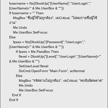
fusername = Nz(DlookUp("[UserName]","UserLogin","
[UserName]='" & Me.UserBox & "'"))
If fusername = "" Then
MsgBox "ชื่อผู้ใช้ไม่ถูกต้อง", vbCritical, "ไม่พบรายชื่อผู้ใช้
งาน"
Me.Undo
Me.UserBox.SetFocus
Else
fpass = Nz(DlookUp("[Password]","UserLogin","
[UserName]='" & Me.UserBox & "'"))
If fpass = Me.PassBox Then
flevel = DlookUp("[Level]","UserLogin","[UserName]='"
& Me.UserBox & "'")
SetUserLevel flevel
DoCmd.OpenForm "Main Form", acNormal
Else
MsgBox "รหัสผ่านไม่ถูกต้อง", vbCritical, "พบข้อผิดพลาด"
Me.Undo
Me.UserBox.SetFocus
End If
End If