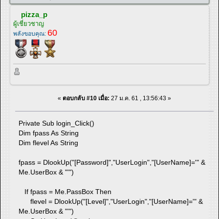
pizza_p
ผู้เชี่ยวชาญ
60
พลังขอบคุณ:
«
ตอบกลับ #10 เมื่อ:
27 ม.ค. 61 , 13:56:43 »
Private Sub login_Click()
Dim fpass As String
Dim flevel As String
fpass = DlookUp("[Password]","UserLogin","[UserName]='" &
Me.UserBox & "'")
If fpass = Me.PassBox Then
flevel = DlookUp("[Level]","UserLogin","[UserName]='" &
Me.UserBox & "'")