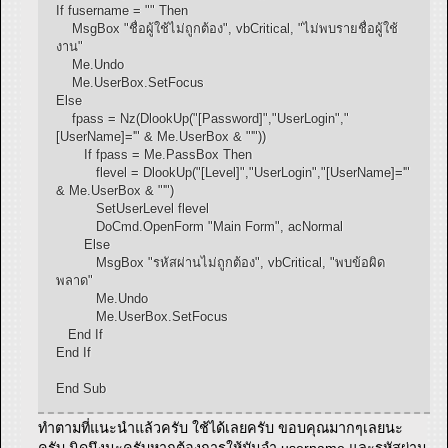
If fusername = "" Then
MsgBox "ชื่อผู้ใช้ไม่ถูกต้อง", vbCritical, "ไม่พบรายชื่อผู้ใช้
งาน"
Me.Undo
Me.UserBox.SetFocus
Else
fpass = Nz(DlookUp("[Password]","UserLogin","
[UserName]='" & Me.UserBox & "'"))
If fpass = Me.PassBox Then
flevel = DlookUp("[Level]","UserLogin","[UserName]='"
& Me.UserBox & "'")
SetUserLevel flevel
DoCmd.OpenForm "Main Form", acNormal
Else
MsgBox "รหัสผ่านไม่ถูกต้อง", vbCritical, "พบข้อผิด
พลาด"
Me.Undo
Me.UserBox.SetFocus
End If
End If
End Sub
ทำตามที่แนะนำแล้วครับ ใช้ได้เลยครับ ขอบคุณมากๆเลยนะ
ครับ นิดนึงนะครับหากต้องการให้มันจำ username และรหัสผ่าน