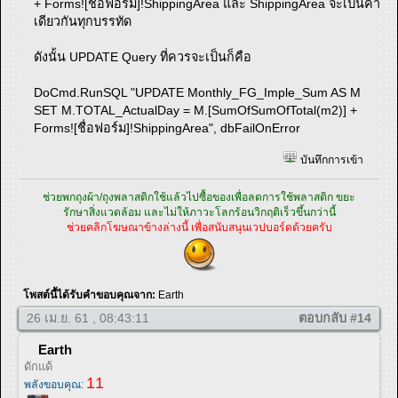
+ Forms![ชื่อฟอร์ม]!ShippingArea และ ShippingArea จะเป็นค่า
เดียวกันทุกบรรทัด
ดังนั้น UPDATE Query ที่ควรจะเป็นก็คือ
DoCmd.RunSQL "UPDATE Monthly_FG_Imple_Sum AS M
SET M.TOTAL_ActualDay = M.[SumOfSumOfTotal(m2)] +
Forms![ชื่อฟอร์ม]!ShippingArea", dbFailOnError
บันทึกการเข้า
ช่วยพกถุงผ้า/ถุงพลาสติกใช้แล้วไปซื้อของเพื่อลดการใช้พลาสติก ขยะ
รักษาสิ่งแวดล้อม และไม่ให้ภาวะโลกร้อนวิกฤติเร็วขึ้นกว่านี้
ช่วยคลิกโฆษณาข้างล่างนี้ เพื่อสนับสนุนเวปบอร์ดด้วยครับ
โพสต์นี้ได้รับคำขอบคุณจาก:
Earth
26 เม.ย. 61 , 08:43:11
ตอบกลับ #14
Earth
ดักแด้
11
พลังขอบคุณ: