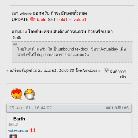
เอา where ออกครับ ถ้าจะอัพเดททั้งหมด
UPDATE
ชื่อ table
SET
field1
=
'value1'
แต่ผมงง โจทย์นะครับ มันต้องกำหนดวัน ด้วยหรือเปล่า
อ้างถึง
โดยในหน้าฟอร์ม ใส่เป็นunbound textbox ชื่อว่าActualday เพื่อ
นำค่าที่ได้ไปupdateลงตาราง ของแต่ละวัน
«
แก้ไขครั้งสุดท้าย: 25 เม.ย. 61 , 16:05:23 โดย Newbies
»
บันทึกการ
เข้า
25 เม.ย. 61 , 16:44:02
ตอบกลับ #6
Earth
ดักแด้
11
พลังขอบคุณ: