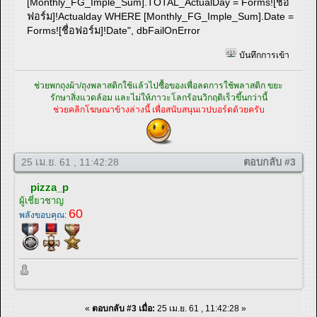
[Monthly_FG_Imple_Sum].TOTAL_ActualDay = Forms![ชื่อ
ฟอร์ม]!Actualday WHERE [Monthly_FG_Imple_Sum].Date =
Forms![ชื่อฟอร์ม]!Date", dbFailOnError
บันทึกการเข้า
ช่วยพกถุงผ้า/ถุงพลาสติกใช้แล้วไปซื้อของเพื่อลดการใช้พลาสติก ขยะ
รักษาสิ่งแวดล้อม และไม่ให้ภาวะโลกร้อนวิกฤติเร็วขึ้นกว่านี้
ช่วยคลิกโฆษณาข้างล่างนี้ เพื่อสนับสนุนเวปบอร์ดด้วยครับ
25 เม.ย. 61 , 11:42:28
ตอบกลับ #3
pizza_p
ผู้เชี่ยวชาญ
60
พลังขอบคุณ:
«
ตอบกลับ #3 เมื่อ:
25 เม.ย. 61 , 11:42:28 »