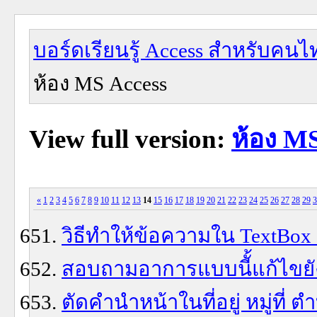
บอร์ดเรียนรู้ Access สำหรับคนไ
ห้อง MS Access
View full version:
ห้อง MS
«
1
2
3
4
5
6
7
8
9
10
11
12
13
14
15
16
17
18
19
20
21
22
23
24
25
26
27
28
29
3
วิธีทำให้ข้อความใน TextBox 
สอบถามอาการแบบนีั้แก้ไขยั
ตัดคำนำหน้าในที่อยู่ หมู่ที่