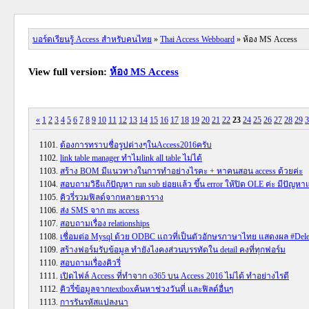
บอร์ดเรียนรู้ Access สำหรับคนไทย
»
Thai Access Webboard
» ห้อง MS Access
View full version:
ห้อง MS Access
«
1
2
3
4
5
6
7
8
9
10
11
12
13
14
15
16
17
18
19
20
21
22
23
24
25
26
27
28
29
3
ต้องการทราบชื่อรูปต่างๆในAccess2016ครับ
link table manager ทำไมlink all table ไม่ได้
สร้าง BOM มีแนวทางในการทำอย่างไรคะ + หาคนสอน access ด้วยค่ะ
สอบถามวิธีแก้ปัญหา run sub ย่อยแล้ว ขึ้น error ให้ปิด OLE ค่ะ มีปัญห
คิวรี่รวมฟิลด์จากหลายตาราง
ส่ง SMS จาก ms access
สอบถามเรื่อง relationships
เชื่อมต่อ Mysql ด้วย ODBC แถวที่เป็นตัวอักษรภาษาไทย แสดงผล #Dele
สร้างฟอร์มรับข้อมูล ทำยังไงคงส่วนบรรทัดใน detail คงที่ทุกฟอร์ม
สอบถามเรื่องคิวรี่
เปิดไฟล์ Access ที่ทำจาก o365 บน Access 2016 ไม่ได้ ทำอย่างไรดี
คิวรี่ข้อมูลจากtextboxค้นหาช่วงวันที่ และฟิลด์อื่นๆ
การรันรหัสแปลงนา