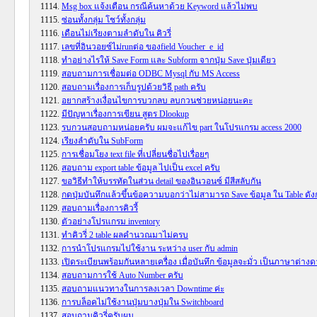
Msg box แจ้งเตือน กรณีค้นหาด้วย Keyword แล้วไม่พบ
ซ่อนทั้งกลุ่ม โชว์ทั้งกลุ่ม
เดือนไม่เรียงตามลำดับใน คิวรี่
เลขที่อินวอยซ์ไม่runต่อ ของfield Voucher_e_id
ทำอย่างไรให้ Save Form และ Subform จากปุ่ม Save ปุ่มเดียว
สอบถามการเชื่อมต่อ ODBC Mysql กับ MS Access
สอบถามเรื่องการเก็บรูปด้วยวิธี path ครับ
อยากสร้างเงื่อนไขการบวกลบ ลบกวนช่วยหน่อยนะคะ
มีปัญหาเรื่องการเขียน สูตร Dlookup
รบกวนสอบถามหน่อยครับ ผมจะแก้ไข part ในโปรแกรม access 2000
เรียงลำดับใน SubForm
การเชื่อมโยง text file ที่เปลี่ยนชื่อไปเรื่อยๆ
สอบถาม export table ข้อมูล ไปเป็น excel ครับ
ขอวิธีทำให้บรรทัดในส่วน detail ของอินวอนซ์ มีสีสลับกัน
กดปุ่มบันทึกแล้วขึ้นข้อความบอกว่าไม่สามารถ Save ข้อมูล ใน Table ดัง
สอบถามเรื่องการคิวรี้
ตัวอย่างโปรแกรม inventory
ทำคิวรี่ 2 table ผลคำนวณมาไม่ครบ
การนำโปรแกรมไปใช้งาน ระหว่าง user กับ admin
เปิดระเบียนพร้อมกันหลายเครื่อง เมื่อบันทึก ข้อมูลจะมั่ว เป็นภาษาต่าง
สอบถามการใช้ Auto Number ครับ
สอบถามแนวทางในการลงเวลา Downtime ค่ะ
การบล็อคไม่ใช้งานปุ่มบางปุ่มใน Switchboard
สอบถามคิวรี่ครับผม